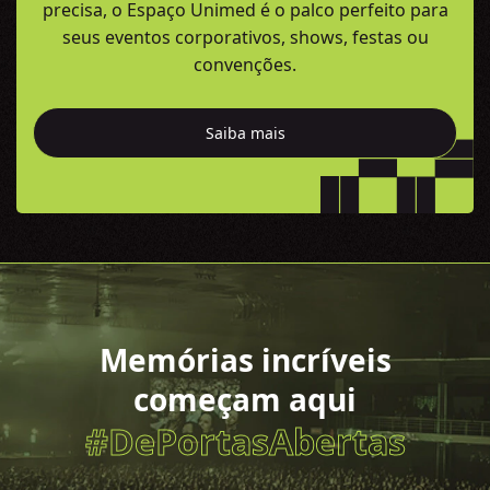
precisa, o Espaço Unimed é o palco perfeito para
seus eventos
corporativos, shows, festas ou
convenções.
Saiba mais
Memórias incríveis
começam aqui
#DePortasAbertas