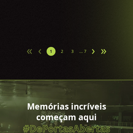
Bad Religion
28.04.26
«
‹
›
»
2
3
... 7
1
Memórias incríveis
começam aqui
#DePortasAbertas