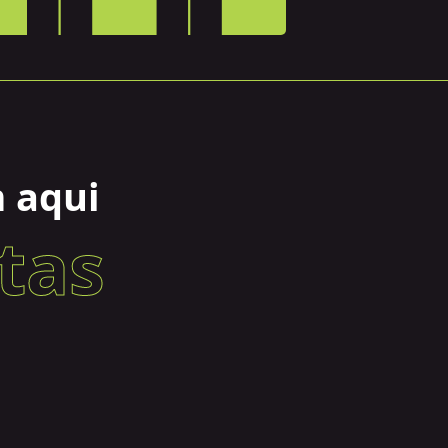
 aqui
tas