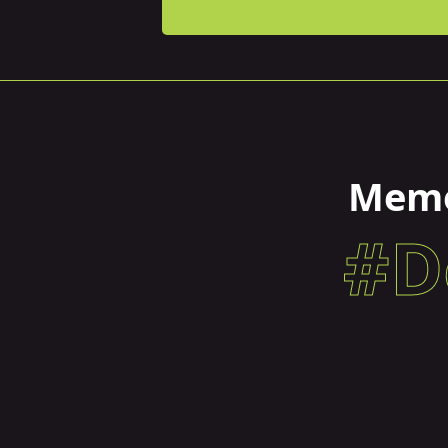
Memó
#D