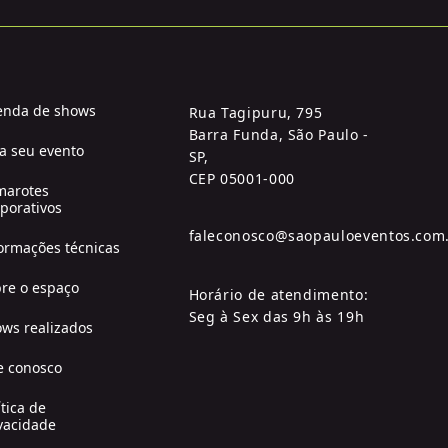
enda de shows
Rua Tagipuru, 795
Barra Funda, São Paulo -
a seu evento
SP,
CEP 05001-000
marotes
porativos
faleconosco@saopauloeventos.com
ormações técnicas
re o espaço
Horário de atendimento:
Seg à Sex das 9h às 19h
ws realizados
e conosco
ítica de
vacidade