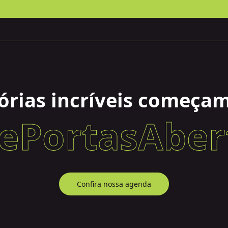
rias incríveis começam
ePortasAber
Confira nossa agenda