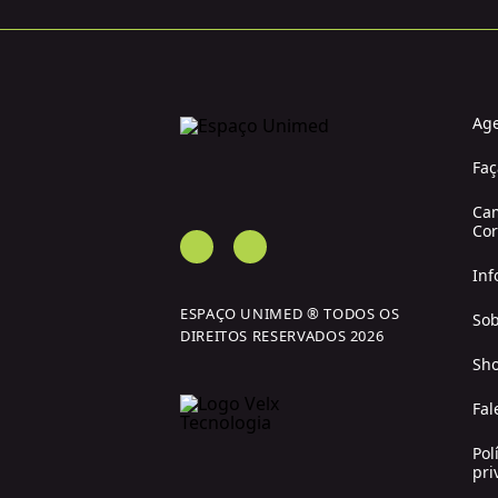
Ag
Faç
Ca
Cor
Inf
ESPAÇO UNIMED ® TODOS OS
Sob
DIREITOS RESERVADOS 2026
Sho
Fal
Pol
pri